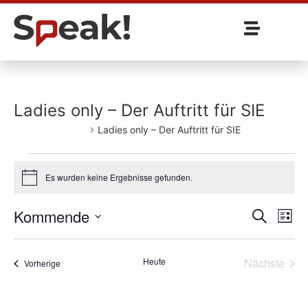
Ladies only – Der Auftritt für SIE
Veranstaltungen
Ladies only – Der Auftritt für SIE
Es wurden keine Ergebnisse gefunden.
Notice
Veran
Ve
Kommende
Suche
Liste
Wählen
An
Such
Sie
das
Vera
Heute
Nächste
Veranstaltungen
Vorherige
und
Datum
aus.
Ansic