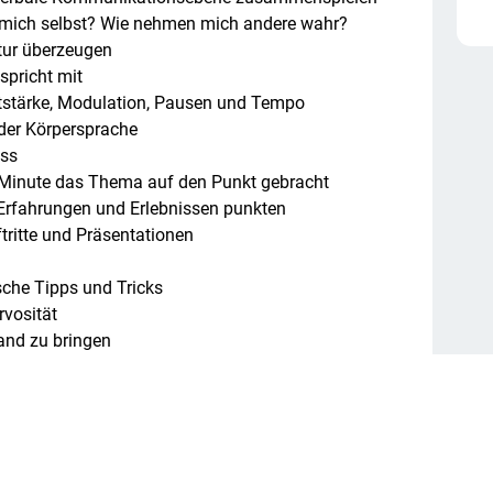
h mich selbst? Wie nehmen mich andere wahr?
tur überzeugen
spricht mit
stärke, Modulation, Pausen und Tempo
der Körpersprache
uss
r Minute das Thema auf den Punkt gebracht
Erfahrungen und Erlebnissen punkten
ftritte und Präsentationen
ische Tipps und Tricks
vosität
and zu bringen
och praxisnah. Wir reden nicht nur darüber, worauf
d erfahren, sehen und hören! Sie stehen
ten Feedback und verbessern sich.
teht im Vordergrund. Wir gehen gerne auf
ein.