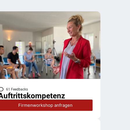
61 Feedbacks
Auftrittskompetenz
Firmenworkshop anfragen