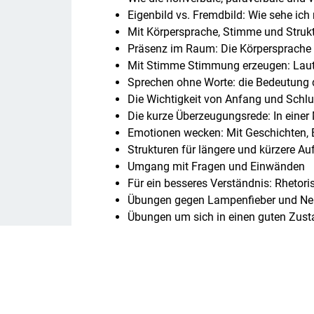
Eigenbild vs. Fremdbild: Wie sehe ic
Mit Körpersprache, Stimme und Struk
Präsenz im Raum: Die Körpersprache 
Mit Stimme Stimmung erzeugen: Laut
Sprechen ohne Worte: die Bedeutung 
Die Wichtigkeit von Anfang und Schl
Die kurze Überzeugungsrede: In eine
Emotionen wecken: Mit Geschichten, 
Strukturen für längere und kürzere Au
Umgang mit Fragen und Einwänden
Für ein besseres Verständnis: Rhetor
Übungen gegen Lampenfieber und Ner
Übungen um sich in einen guten Zust
Sie trainieren mit uns spielerisch und denn
es ankommt – Sie sollen es auch erleben un
mehrmals vor der Kamera, trainieren, erhal
Der Fokus liegt auf dem selber TUN. Üben s
spontane Bedürfnisse der Teilnehmer:innen 