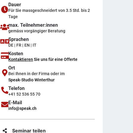
Dauer
Für Sie massgeschneidert von 3.5 Std. bis 2
Tage
max. Teilnehmer:innen
gemäss vorgängiger Beratung
Sprachen
DE | FR | EN | IT
Kosten
Kontaktieren
Sie uns für eine Offerte
Ort
Bei Ihnen in der Firma oder im
Speak-Studio Winterthur
Telefon
+41 52 536 55 70
E-Mail
info@speak.ch
Seminar teilen