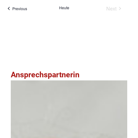
Veranstal
Heute
Next
Veranstaltungen
Previous
Kalender abonnieren
Ansprechspartnerin