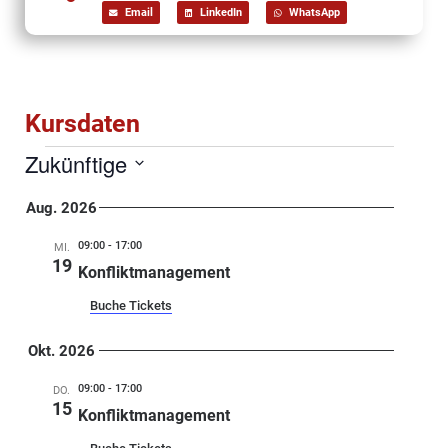
Email
LinkedIn
WhatsApp
Kursdaten
Zukünftige
Select
date.
Aug. 2026
09:00
-
17:00
MI.
19
Konfliktmanagement
Buche Tickets
Okt. 2026
09:00
-
17:00
DO.
15
Konfliktmanagement