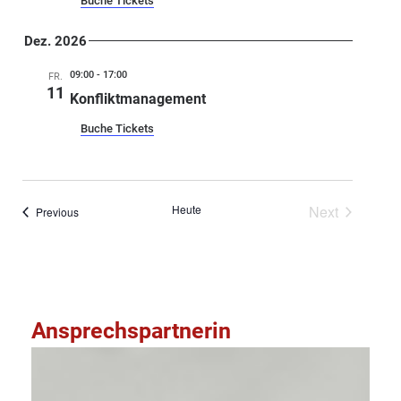
Buche Tickets
Dez. 2026
09:00
-
17:00
FR.
11
Konfliktmanagement
Buche Tickets
Veranstal
Heute
Next
Veranstaltungen
Previous
Kalender abonnieren
Ansprechspartnerin