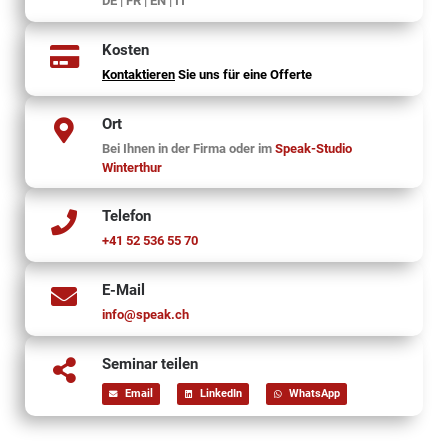
DE | FR | EN | IT
Kosten
Kontaktieren
Sie uns für eine Offerte
Ort
Bei Ihnen in der Firma oder im
Speak-Studio
Winterthur
Telefon
+41 52 536 55 70
E-Mail
info@speak.ch
Seminar teilen
Email
LinkedIn
WhatsApp