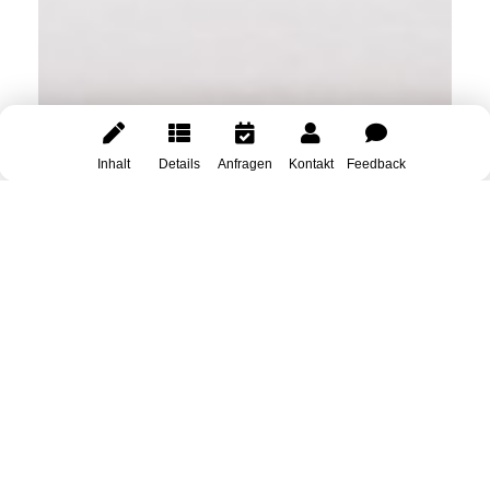
Inhalt
Details
Anfragen
Kontakt
Feedback
You
Sibylle Sommerer
Inhaberin, Trainerin
Coach, Dozentin
Weitere Workshops