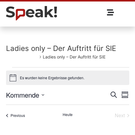
Ladies only – Der Auftritt für SIE
Veranstaltungen
Ladies only – Der Auftritt für SIE
Es wurden keine Ergebnisse gefunden.
Notice
Veran
Ve
Kommende
Suche
Summ
Select
An
Such
date.
Vera
Heute
Next
Veranstaltungen
Previous
und
Ansic