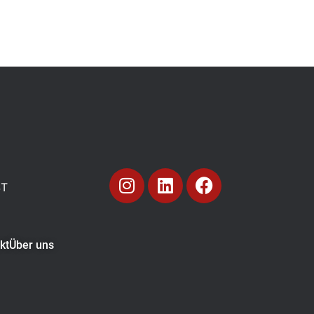
ST
kt
Über uns