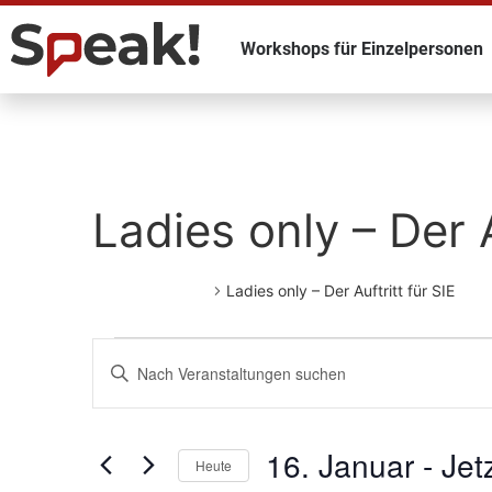
Workshops für Einzelpersonen
Ladies only – Der A
Veranstaltungen
Ladies only – Der Auftritt für SIE
Veranstaltungen
Schlüsselwort
eingeben.
Such-
Suchen
Sie
Veranstaltungen
und
nach
16. Januar
 - 
Jet
Schlüsselwort.
Heute
Ansichtennavigation