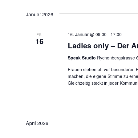
Wählen
Sie
das
Januar 2026
Datum
aus.
16. Januar @ 09:00
-
17:00
FR.
16
Ladies only – Der Au
Speak Studio
Rychenbergstrasse 6
Frauen stehen oft vor besonderen H
machen, die eigene Stimme zu erhe
Gleichzeitig steckt in jeder Kommuni
April 2026