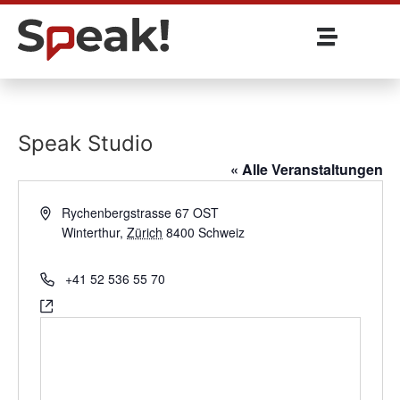
Speak Studio
« Alle Veranstaltungen
Address
Rychenbergstrasse 67 OST
Winterthur
,
Zürich
8400
Schweiz
Get Directions
Phone
+41 52 536 55 70
Website
https://www.speak.ch