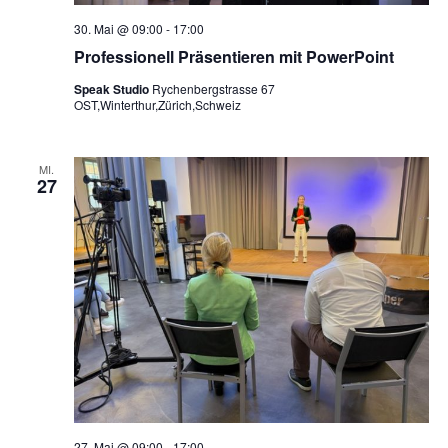
30. Mai @ 09:00
-
17:00
Professionell Präsentieren mit PowerPoint
Speak Studio
Rychenbergstrasse 67
OST,Winterthur,Zürich,Schweiz
MI.
27
27. Mai @ 09:00
-
17:00