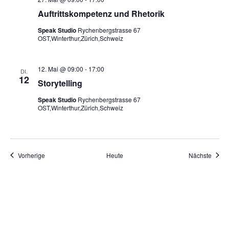
Auftrittskompetenz und Rhetorik
Speak Studio
Rychenbergstrasse 67
OST,Winterthur,Zürich,Schweiz
12. Mai @ 09:00
-
17:00
DI.
12
Storytelling
Speak Studio
Rychenbergstrasse 67
OST,Winterthur,Zürich,Schweiz
Veranstaltungen
Veran
Vorherige
Heute
Nächste
Kalender abonnieren