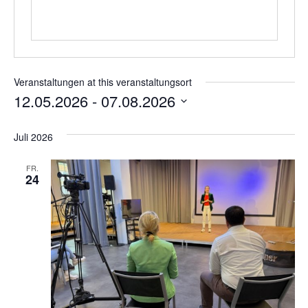
Veranstaltungen at this veranstaltungsort
12.05.2026
 - 
07.08.2026
Wählen
Sie
Juli 2026
das
Datum
aus.
FR.
24