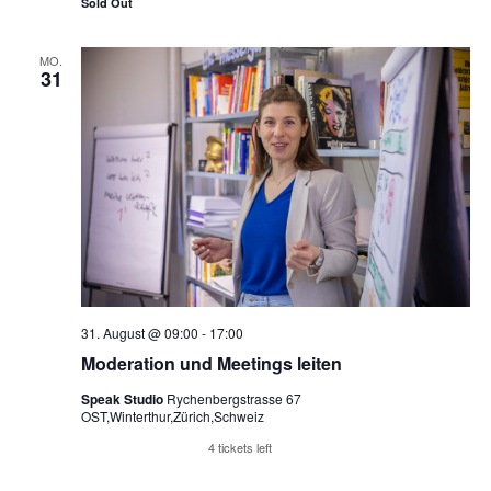
Sold Out
MO.
31
31. August @ 09:00
-
17:00
Moderation und Meetings leiten
Speak Studio
Rychenbergstrasse 67
OST,Winterthur,Zürich,Schweiz
Reserviere Tickets
4 tickets left