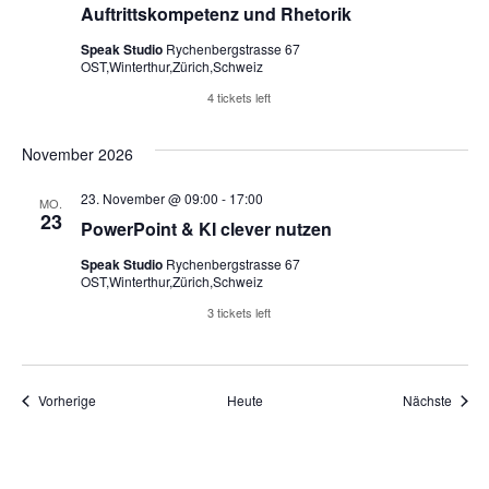
Auftrittskompetenz und Rhetorik
Speak Studio
Rychenbergstrasse 67
OST,Winterthur,Zürich,Schweiz
Reserviere Tickets
4 tickets left
November 2026
23. November @ 09:00
-
17:00
MO.
23
PowerPoint & KI clever nutzen
Speak Studio
Rychenbergstrasse 67
OST,Winterthur,Zürich,Schweiz
Reserviere Tickets
3 tickets left
Veranstaltungen
Veran
Vorherige
Heute
Nächste
Kalender abonnieren