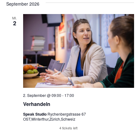
September 2026
MI.
2
2. September @ 09:00
-
17:00
Verhandeln
Speak Studio
Rychenbergstrasse 67
OST,Winterthur,Zürich,Schweiz
Reserviere Tickets
4 tickets left