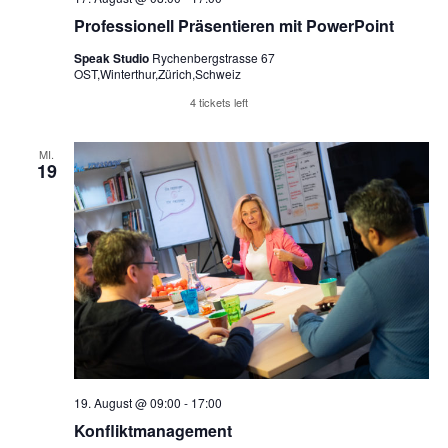
Professionell Präsentieren mit PowerPoint
Speak Studio
Rychenbergstrasse 67
OST,Winterthur,Zürich,Schweiz
Reserviere Tickets
4 tickets left
MI.
19
19. August @ 09:00
-
17:00
Konfliktmanagement