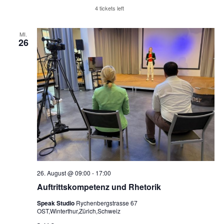
Reserviere Tickets
4 tickets left
MI.
26
26. August @ 09:00
-
17:00
Auftrittskompetenz und Rhetorik
Speak Studio
Rychenbergstrasse 67
OST,Winterthur,Zürich,Schweiz