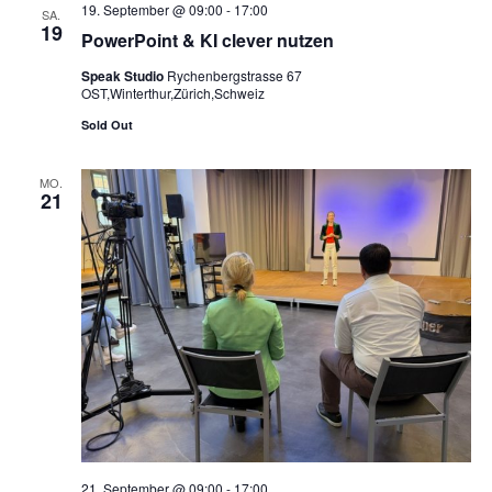
19. September @ 09:00
-
17:00
SA.
19
PowerPoint & KI clever nutzen
Speak Studio
Rychenbergstrasse 67
OST,Winterthur,Zürich,Schweiz
Sold Out
MO.
21
21. September @ 09:00
-
17:00