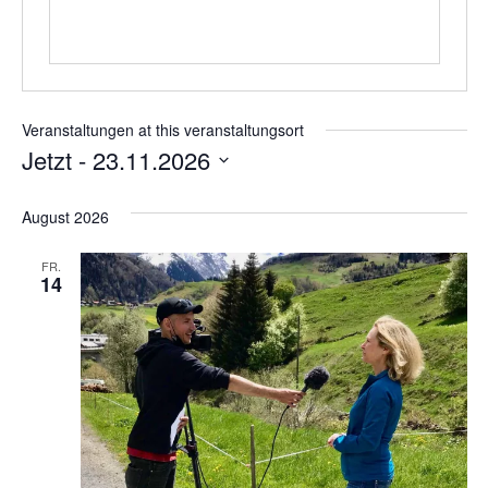
Veranstaltungen at this veranstaltungsort
Jetzt
 - 
23.11.2026
Wählen
Sie
August 2026
das
Datum
aus.
FR.
14