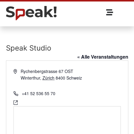
Speak Studio
« Alle Veranstaltungen
Address
Rychenbergstrasse 67 OST
Winterthur
,
Zürich
8400
Schweiz
Get Directions
Phone
+41 52 536 55 70
Website
https://www.speak.ch