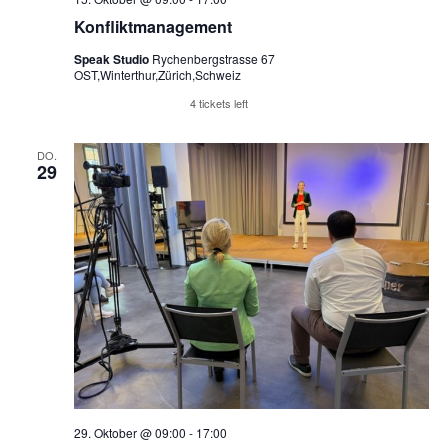
Konfliktmanagement
Speak Studio
Rychenbergstrasse 67
OST,Winterthur,Zürich,Schweiz
Reserviere Tickets
4 tickets left
DO.
29
29. Oktober @ 09:00
-
17:00