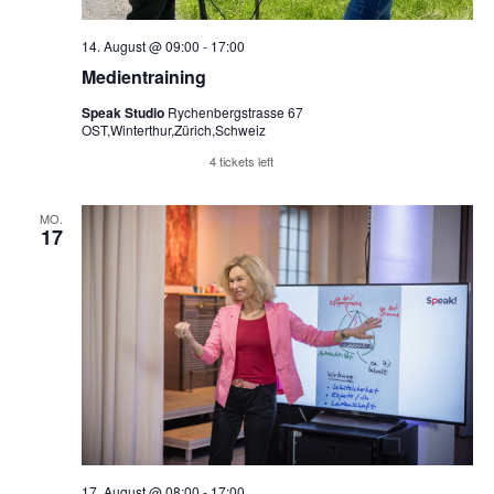
14. August @ 09:00
-
17:00
Medientraining
Speak Studio
Rychenbergstrasse 67
OST,Winterthur,Zürich,Schweiz
Reserviere Tickets
4 tickets left
MO.
17
17. August @ 08:00
-
17:00