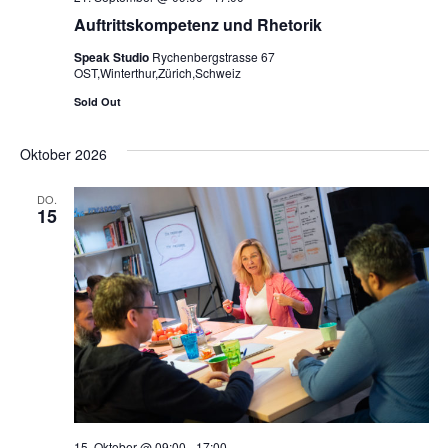
Auftrittskompetenz und Rhetorik
Speak Studio
Rychenbergstrasse 67
OST,Winterthur,Zürich,Schweiz
Sold Out
Oktober 2026
DO.
15
15. Oktober @ 09:00
-
17:00