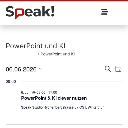
PowerPoint und KI
Veranstaltungen
PowerPoint und KI
Veran
Ve
06.06.2026
Suche
Tag
Wählen
An
Such
Sie
09:00
das
und
Datum
6. Juni @ 09:00
-
17:00
aus.
PowerPoint & KI clever nutzen
Ansic
Speak Studio
Rychenbergstrasse 67 OST, Winterthur