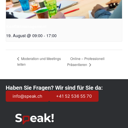
Konfliktmanagement
19. August @ 09:00
-
17:00
Online – Professionell
Moderation und Meetings
leiten
Präsentieren
Haben Sie Fragen? Wir sind für Sie da:
info@speak.ch
+41 52 536 55 70