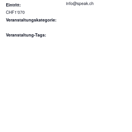
info@speak.ch
Eintritt:
Veranstalter-Website
CHF1'070
anzeigen
Veranstaltungskategorie:
Gruppenworkshop
Veranstaltung-Tags:
PowerPoint und KI