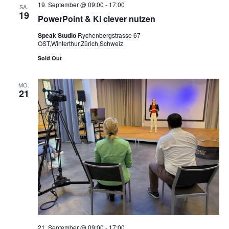
19. September @ 09:00
-
17:00
SA.
19
PowerPoint & KI clever nutzen
Speak Studio
Rychenbergstrasse 67
OST,Winterthur,Zürich,Schweiz
Sold Out
MO.
21
21. September @ 09:00
-
17:00