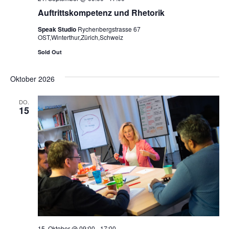
Auftrittskompetenz und Rhetorik
Speak Studio
Rychenbergstrasse 67
OST,Winterthur,Zürich,Schweiz
Sold Out
Oktober 2026
DO.
15
15. Oktober @ 09:00
-
17:00