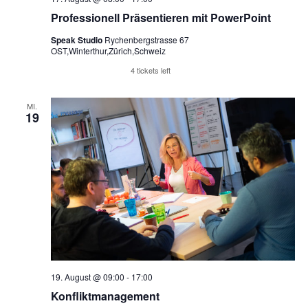
Professionell Präsentieren mit PowerPoint
Speak Studio
Rychenbergstrasse 67
OST,Winterthur,Zürich,Schweiz
Reserviere Tickets
4 tickets left
MI.
19
19. August @ 09:00
-
17:00
Konfliktmanagement