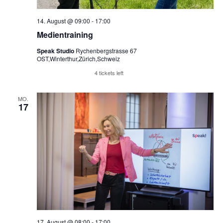
14. August @ 09:00
-
17:00
Medientraining
Speak Studio
Rychenbergstrasse 67
OST,Winterthur,Zürich,Schweiz
Reserviere Tickets
4 tickets left
MO.
17
17. August @ 08:00
-
17:00