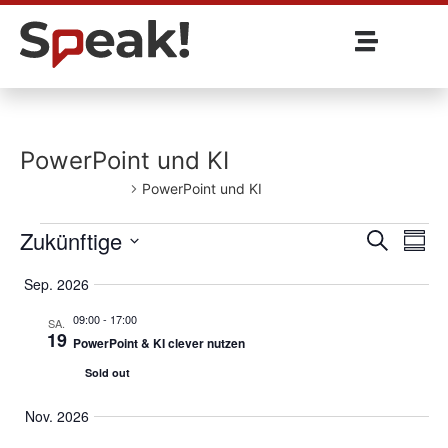
PowerPoint und KI
Veranstaltungen
PowerPoint und KI
Veran
Ve
Zukünftige
Suche
Summ
Select
An
Such
date.
Sep. 2026
und
09:00
-
17:00
SA.
19
PowerPoint & KI clever nutzen
Ansic
Sold out
Nov. 2026