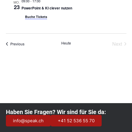
09:00
-
17:00
MO.
23
PowerPoint & KI clever nutzen
Buche Tickets
Vera
Heute
Next
Veranstaltungen
Previous
Kalender abonnieren
Haben Sie Fragen? Wir sind für Sie da:
info@speak.ch
+41 52 536 55 70