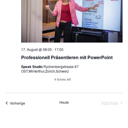
17. August @ 08:00
-
17:00
Professionell Präsentieren mit PowerPoint
Speak Studio
Rychenbergstrasse 67
OST,Winterthur,Zürich,Schweiz
Reserviere Tickets
4 tickets left
Vera
Heute
Nächste
Veranstaltungen
Vorherige
Kalender abonnieren