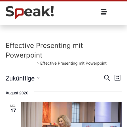
Effective Presenting mit
Powerpoint
Veranstaltungen
Effective Presenting mit Powerpoint
Veran
Ve
Zukünftige
Suche
Liste
Wählen
An
Such
Sie
August 2026
das
und
Datum
aus.
MO.
Ansic
17