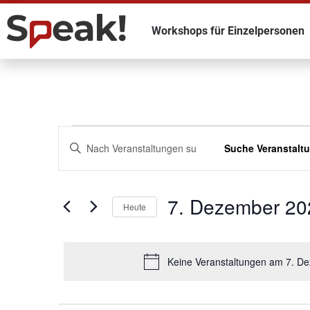
Workshops für Einzelpersonen
Veranstaltungen
Schlüsselwort
Suche Veranstalt
eingeben.
Such-
Suchen
Sie
Veranstaltungen
und
nach
7. Dezember 20
Schlüsselwort.
Heute
Ansichtennavigation
Wählen
Sie
das
Datum
Keine Veranstaltungen am 7. De
aus.