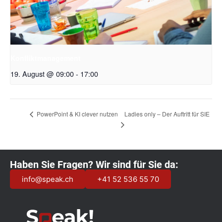
Konfliktmanagement
19. August @ 09:00
-
17:00
Ladies only – Der Auftritt für SIE
PowerPoint & KI clever nutzen
Haben Sie Fragen? Wir sind für Sie da:
info@speak.ch
+41 52 536 55 70