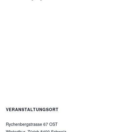
Auftrittskompetenz und
Rhetorik
VERANSTALTUNGSORT
Speak Studio
Rychenbergstrasse 67 OST
Winterthur
,
Zürich
8400
Schweiz
+ Google Karte