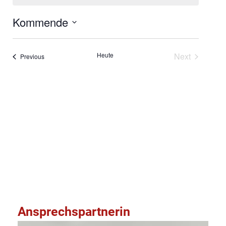
Kommende
Select
date.
Veranstal
Heute
Next
Veranstaltungen
Previous
Kalender abonnieren
Ansprechspartnerin