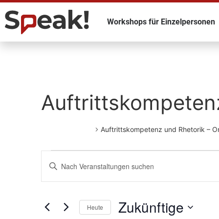
Workshops für Einzelpersonen
Auftrittskompeten
Veranstaltungen
Auftrittskompetenz und Rhetorik – O
Veranstaltungen
Schlüsselwort
eingeben.
Such-
Suchen
Sie
Veranstaltungen
und
nach
Zukünftige
Schlüsselwort.
Heute
Ansichtennavigation