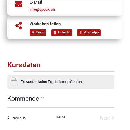
E-Mail
info@speak.ch
Workshop teilen
Email
LinkedIn
WhatsApp
Kursdaten
Es wurden keine Ergebnisse gefunden.
Notice
Kommende
Select
date.
Veranstal
Heute
Next
Veranstaltungen
Previous